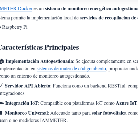
sistema de monitoreo energético autogestiona
METER-Docker
es un
servicios de recopilación de
istema permite la implementación local de
 Raspberry Pi.
aracterísticas Principales
Implementación Autogestionada
🏠
: Se ejecuta completamente en ser
implementación en
sistemas de router de código abierto
, proporcionan
como un entorno de monitoreo autogestionado.
Servidor API Abierto
🔗
: Funciona como un backend RESTful, compati
integraciones.
Integración IoT
Azure IoT
☁️
: Compatible con plataformas IoT como
Monitoreo Universal
solar fotovoltaica
🔋
: Adecuado tanto para
como
usen o no medidores IAMMETER.