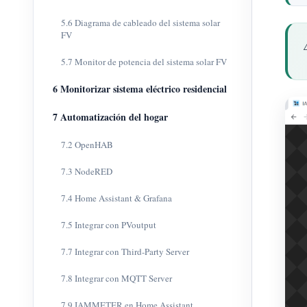
5.6 Diagrama de cableado del sistema solar
FV
5.7 Monitor de potencia del sistema solar FV
6 Monitorizar sistema eléctrico residencial
7 Automatización del hogar
7.2 OpenHAB
7.3 NodeRED
7.4 Home Assistant & Grafana
7.5 Integrar con PVoutput
7.7 Integrar con Third-Party Server
7.8 Integrar con MQTT Server
7.9 IAMMETER en Home Assistant