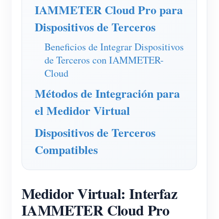
Cargador EV
IAMMETER Cloud Pro para
Simulador IAMMETER
Dispositivos de Terceros
Medidor virtual
Beneficios de Integrar Dispositivos
de Terceros con IAMMETER-
Sistema de previsión y simulación energética
Cloud
Aplicaciones
Métodos de Integración para
Monitor de energía para sistemas FV
Tienda
el Medidor Virtual
Monitor de consumo eléctrico
Recursos
Dispositivos de Terceros
Sistema de control para calentador FV
Inicio rápido
Comunidad
Compatibles
Automatización del hogar
Documentación
Programa de contribuidores
Soluciones
Monitoreo energético de fábrica
Videos tutoriales
Centro de contribuidores
Contacto
Medidor Virtual: Interfaz
FAQ
Actividades IAMMETER
Sobre nosotros
IAMMETER Cloud Pro
Noticias
Foro