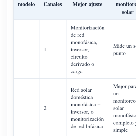
modelo
Canales
Mejor ajuste
monitor
solar
Monitorización
de red
monofásica,
Mide un s
1
inversor,
punto
circuito
derivado o
carga
Mejor par
Red solar
un
doméstica
monitoreo
monofásica +
2
solar
inversor, o
monofási
monitorización
completo 
de red bifásica
simple