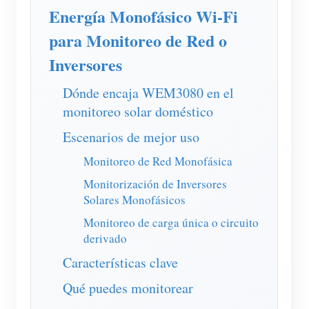
Cargador EV
Energía Monofásico Wi-Fi
Simulador IAMMETER
para Monitoreo de Red o
Medidor virtual
Inversores
Sistema de previsión y simulación energética
Dónde encaja WEM3080 en el
monitoreo solar doméstico
Aplicaciones
Escenarios de mejor uso
Monitor de energía para sistemas FV
Tienda
Monitoreo de Red Monofásica
Monitor de consumo eléctrico
Recursos
Monitorización de Inversores
Sistema de control para calentador FV
Inicio rápido
Solares Monofásicos
Comunidad
Automatización del hogar
Monitoreo de carga única o circuito
Documentación
Programa de contribuidores
Soluciones
derivado
Monitoreo energético de fábrica
Videos tutoriales
Centro de contribuidores
Contacto
Características clave
FAQ
Actividades IAMMETER
Qué puedes monitorear
Sobre nosotros
Noticias
Foro