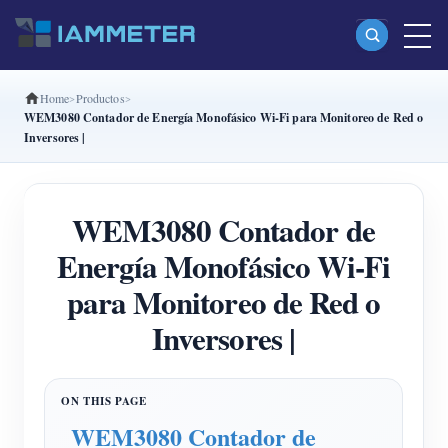
Home
Productos
Productos
WEM3080 Contador de Energía Monofásico Wi-Fi para Monitoreo de Red o
Inversores |
Medidor Wi-Fi monofásico (WEM3080)
Medidor Wi-Fi bifásico (WEM2067)
WEM3080 Contador de
Medidor Wi-Fi trifásico (WEM3080T)
Energía Monofásico Wi-Fi
Medidor Wi-Fi trifásico (WEM3046T)
para Monitoreo de Red o
Medidor Wi-Fi trifásico (WEM3050T)
Inversores |
Controlador de potencia WiFi
IAMMETER Cloud Pro
Servicio self-hosting
WEM3080 Contador de