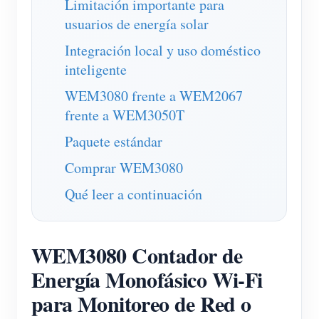
Limitación importante para
Blog
usuarios de energía solar
App Store
Integración local y uso doméstico
Explorar sitios
inteligente
Ranking FV
WEM3080 frente a WEM2067
frente a WEM3050T
Paquete estándar
Comprar WEM3080
Qué leer a continuación
WEM3080 Contador de
Energía Monofásico Wi-Fi
para Monitoreo de Red o