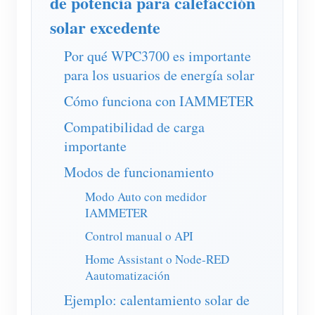
de potencia para calefacción
Cargador EV
solar excedente
Simulador IAMMETER
Por qué WPC3700 es importante
Medidor virtual
para los usuarios de energía solar
Sistema de previsión y simulación energética
Cómo funciona con IAMMETER
Aplicaciones
Compatibilidad de carga
importante
Monitor de energía para sistemas FV
Tienda
Modos de funcionamiento
Monitor de consumo eléctrico
Recursos
Modo Auto con medidor
Sistema de control para calentador FV
Inicio rápido
Comunidad
IAMMETER
Automatización del hogar
Documentación
Programa de contribuidores
Control manual o API
Soluciones
Monitoreo energético de fábrica
Videos tutoriales
Home Assistant o Node-RED
Centro de contribuidores
Contacto
Aautomatización
FAQ
Actividades IAMMETER
Sobre nosotros
Ejemplo: calentamiento solar de
Noticias
Foro