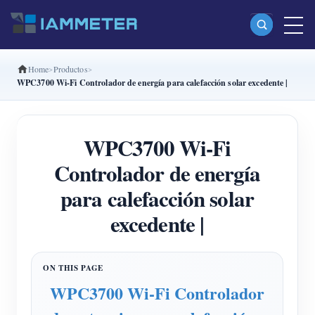
Home
Productos
Productos
WPC3700 Wi-Fi Controlador de energía para calefacción solar excedente |
Medidor Wi-Fi monofásico (WEM3080)
Medidor Wi-Fi bifásico (WEM2067)
WPC3700 Wi-Fi
Medidor Wi-Fi trifásico (WEM3080T)
Controlador de energía
Medidor Wi-Fi trifásico (WEM3046T)
para calefacción solar
Medidor Wi-Fi trifásico (WEM3050T)
excedente |
Controlador de potencia WiFi
IAMMETER Cloud Pro
WPC3700 Wi-Fi Controlador
Servicio self-hosting