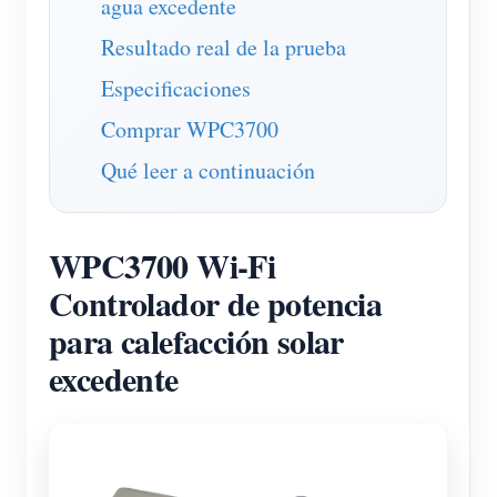
agua excedente
Blog
App Store
Resultado real de la prueba
Explorar sitios
Especificaciones
Ranking FV
Comprar WPC3700
Qué leer a continuación
WPC3700 Wi-Fi
Controlador de potencia
para calefacción solar
excedente