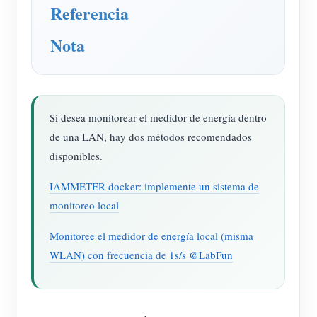
Cargador EV
Referencia
Simulador IAMMETER
Nota
Medidor virtual
Sistema de previsión y simulación energética
Aplicaciones
Si desea monitorear el medidor de energía dentro
de una LAN, hay dos métodos recomendados
Monitor de energía para sistemas FV
Tienda
disponibles.
Monitor de consumo eléctrico
Recursos
IAMMETER-docker: implemente un sistema de
Sistema de control para calentador FV
Inicio rápido
Comunidad
monitoreo local
Automatización del hogar
Documentación
Programa de contribuidores
Monitoree el medidor de energía local (misma
Soluciones
Monitoreo energético de fábrica
WLAN) con frecuencia de 1s/s @LabFun
Videos tutoriales
Centro de contribuidores
Contacto
FAQ
Actividades IAMMETER
Sobre nosotros
Noticias
Foro