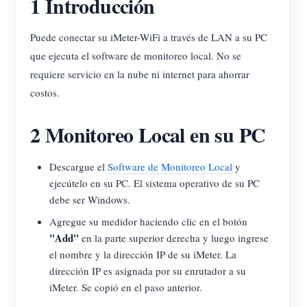
1 Introducción
Blog
App Store
Puede conectar su iMeter-WiFi a través de LAN a su PC
Explorar sitios
que ejecuta el software de monitoreo local. No se
requiere servicio en la nube ni internet para ahorrar
Ranking FV
costos.
2 Monitoreo Local en su PC
Descargue el
Software de Monitoreo Local
y
ejecútelo en su PC. El sistema operativo de su PC
debe ser Windows.
Agregue su medidor haciendo clic en el botón
"Add"
en la parte superior derecha y luego ingrese
el nombre y la dirección IP de su iMeter. La
dirección IP es asignada por su enrutador a su
iMeter. Se copió en el paso anterior.