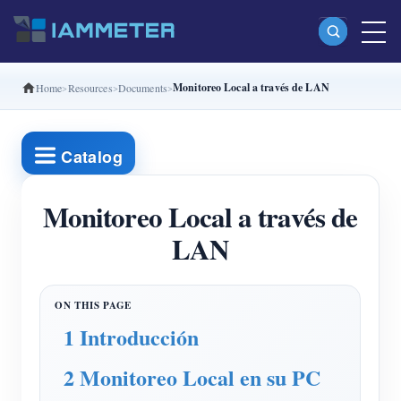
Monitoreo Local a través de LAN
Home
Resources
Documents
Productos
Medidor Wi-Fi monofásico (WEM3080)
Catalog
Medidor Wi-Fi bifásico (WEM2067)
Medidor Wi-Fi trifásico (WEM3080T)
Monitoreo Local a través de
LAN
Medidor Wi-Fi trifásico (WEM3046T)
Medidor Wi-Fi trifásico (WEM3050T)
Controlador de potencia WiFi
1 Introducción
IAMMETER Cloud Pro
2 Monitoreo Local en su PC
Servicio self-hosting