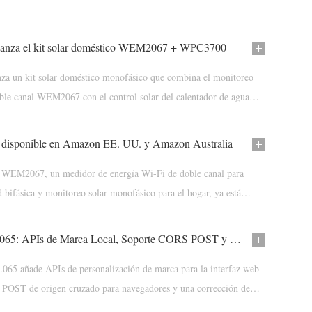
za el kit solar doméstico WEM2067 + WPC3700
 un kit solar doméstico monofásico que combina el monitoreo
oble canal WEM2067 con el control solar del calentador de agua
3700.
isponible en Amazon EE. UU. y Amazon Australia
M2067, un medidor de energía Wi-Fi de doble canal para
 bifásica y monitoreo solar monofásico para el hogar, ya está
Amazon EE. UU. y Amazon Australia.
Firmware i.91.065: APIs de Marca Local, Soporte CORS POST y Recuperación MQTTS Mejorada
.065 añade APIs de personalización de marca para la interfaz web
de POST de origen cruzado para navegadores y una corrección de
ra cortes prolongados de MQTTS.