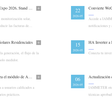
IAMMETER estará presente en SNEC PV&ES Expo 2026, Stand 5.1H - A113
Convierte We
22
2026-05
onitorización solar,
Accede a IAMMET
ducir las facturas de
notificaciones y 
lares Residenciales
HA Inverter
15
2026-05
 generación, el flujo de la
Conecta tu inv
solo medidor.
El Centro de Colaboradores de IAMMETER lanza el módulo de Actividades
Actualizació
06
2026-05
 usuarios calificados a
IAMMETER otorgó
ios prácticos.
técnicas aprobad