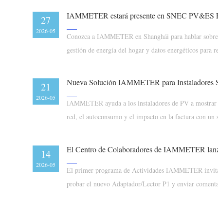
27
2026-05
Conozca a IAMMETER en Shanghái para hablar sobre m
gestión de energía del hogar y datos energéticos para re
electricidad.
Nueva Solución IAMMETER para Instaladores So
21
2026-05
IAMMETER ayuda a los instaladores de PV a mostrar la
red, el autoconsumo y el impacto en la factura con un 
14
2026-05
El primer programa de Actividades IAMMETER invita a
probar el nuevo Adaptador/Lector P1 y enviar comentar