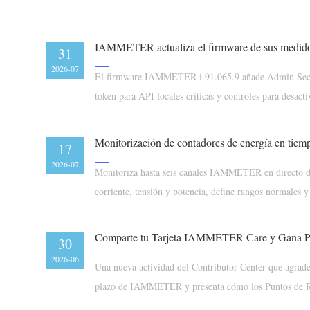
31
2026-07
El firmware IAMMETER i.91.065.9 añade Admin Secur
token para API locales críticas y controles para des
según EN 18031-1:2024.
17
2026-07
Monitoriza hasta seis canales IAMMETER en directo d
corriente, tensión y potencia, define rangos normales y 
opcionales.
30
2026-06
Una nueva actividad del Contributor Center que agradec
plazo de IAMMETER y presenta cómo los Puntos de 
compensar costos en la Tienda del Contributor.