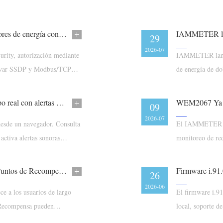
IAMMETER actualiza el firmware de sus medidores de energía con Admin Security para EN 18031-1:2024
IAMMETER lan
29
2026-07
ity, autorización mediante
IAMMETER lanza
activar SSDP y Modbus/TCP
de energía de d
excedente WPC
Monitorización de contadores de energía en tiempo real con alertas del navegador
WEM2067 Ya d
09
2026-07
esde un navegador. Consulta
El IAMMETER WE
activa alertas sonoras
monitoreo de red
disponible en 
Comparte tu Tarjeta IAMMETER Care y Gana Puntos de Recompensa
26
2026-06
e a los usuarios de largo
El firmware i.91
Recompensa pueden
local, soporte 
recuperación pa