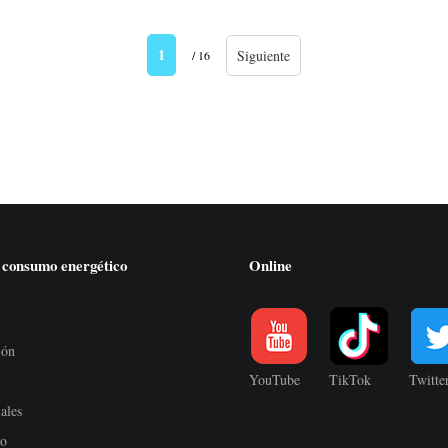
1
Siguiente
/ 16
 consumo energético
Online
ión
YouTube
TikTok
Twitte
ales
io