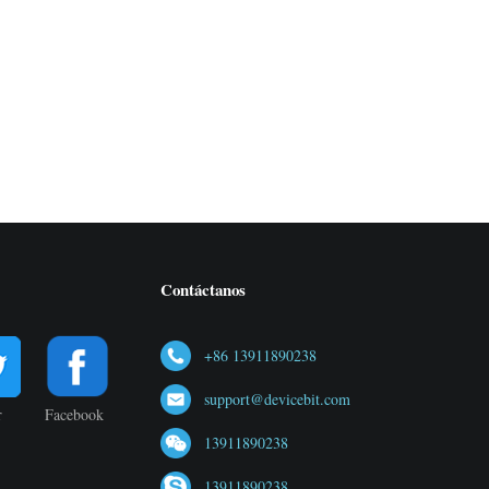
Contáctanos
+86 13911890238
support@devicebit.com
r
Facebook
13911890238
13911890238