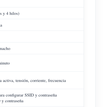
s y 4 hilos)
da
 macho
minuto
a activa, tensión, corriente, frecuencia
ara configurar SSID y contraseña
 y contraseña