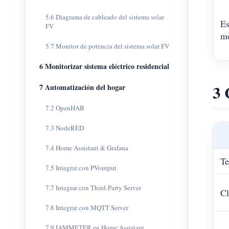
5.6 Diagrama de cableado del sistema solar
Es
FV
mo
5.7 Monitor de potencia del sistema solar FV
6 Monitorizar sistema eléctrico residencial
3 
7 Automatización del hogar
7.2 OpenHAB
7.3 NodeRED
7.4 Home Assistant & Grafana
Te
7.5 Integrar con PVoutput
7.7 Integrar con Third-Party Server
Cl
7.8 Integrar con MQTT Server
7.9 IAMMETER en Home Assistant