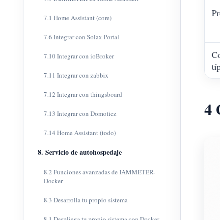
Pr
7.1 Home Assistant (core)
7.6 Integrar con Solax Portal
Co
7.10 Integrar con ioBroker
tí
7.11 Integrar con zabbix
7.12 Integrar con thingsboard
4 
7.13 Integrar con Domoticz
7.14 Home Assistant (todo)
8. Servicio de autohospedaje
8.2 Funciones avanzadas de IAMMETER-
Docker
8.3 Desarrolla tu propio sistema
8.1 Despliega tu propio sistema con Docker