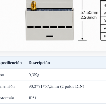
pecificación
Descripción
so
0,3Kg
imensión
90,2*71*57,5mm (2 polos DIN)
otección
IP51