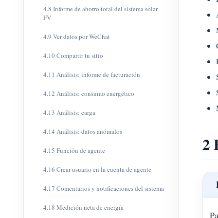
4.8 Informe de ahorro total del sistema solar
FV
4.9 Ver datos por WeChat
4.10 Compartir tu sitio
4.11 Análisis: informe de facturación
4.12 Análisis: consumo energético
4.13 Análisis: carga
4.14 Análisis: datos anómalos
2 
4.15 Función de agente
4.16 Crear usuario en la cuenta de agente
4.17 Comentarios y notificaciones del sistema
4.18 Medición neta de energía
Pa