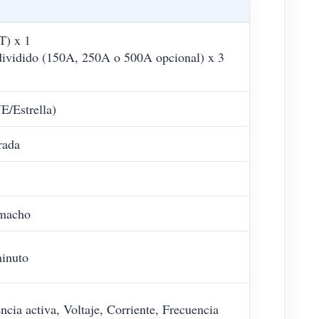
T) x 1
 dividido (150A, 250A o 500A opcional) x 3
E/Estrella)
rada
 macho
minuto
ncia activa, Voltaje, Corriente, Frecuencia