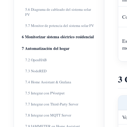
5.6 Diagrama de cableado del sistema solar
FV
Co
5.7 Monitor de potencia del sistema solar FV
6 Monitorizar sistema eléctrico residencial
Es
mo
7 Automatización del hogar
7.2 OpenHAB
7.3 NodeRED
3 
7.4 Home Assistant & Grafana
7.5 Integrar con PVoutput
7.7 Integrar con Third-Party Server
7.8 Integrar con MQTT Server
Vo
7.9 IAMMETER en Home Assistant