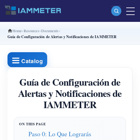
Home
Resources
Documents
Productos
Guía de Configuración de Alertas y Notificaciones de IAMMETER
Medidor Wi-Fi monofásico (WEM3080)
Medidor Wi-Fi bifásico (WEM2067)
Catalog
Medidor Wi-Fi trifásico (WEM3080T)
Guía de Configuración de
Medidor Wi-Fi trifásico (WEM3046T)
Alertas y Notificaciones de
Medidor Wi-Fi trifásico (WEM3050T)
IAMMETER
Controlador de potencia WiFi
IAMMETER Cloud Pro
Servicio self-hosting
Paso 0: Lo Que Lograrás