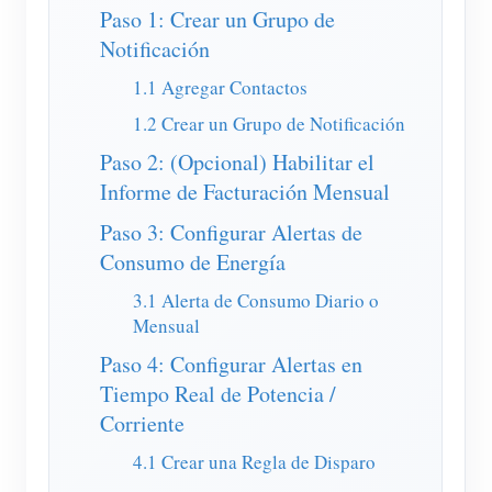
Cargador EV
Paso 1: Crear un Grupo de
Notificación
Simulador IAMMETER
1.1 Agregar Contactos
Medidor virtual
1.2 Crear un Grupo de Notificación
Sistema de previsión y simulación energética
Paso 2: (Opcional) Habilitar el
Aplicaciones
Informe de Facturación Mensual
Monitor de energía para sistemas FV
Tienda
Paso 3: Configurar Alertas de
Consumo de Energía
Monitor de consumo eléctrico
Recursos
3.1 Alerta de Consumo Diario o
Sistema de control para calentador FV
Inicio rápido
Comunidad
Mensual
Automatización del hogar
Documentación
Paso 4: Configurar Alertas en
Programa de contribuidores
Soluciones
Tiempo Real de Potencia /
Monitoreo energético de fábrica
Videos tutoriales
Centro de contribuidores
Contacto
Corriente
FAQ
Actividades IAMMETER
Sobre nosotros
4.1 Crear una Regla de Disparo
Noticias
Foro