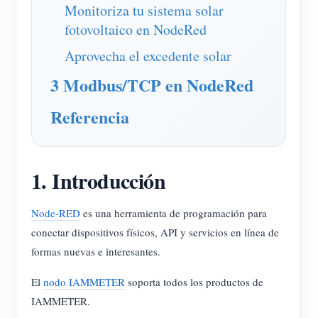
Cargador EV
Monitoriza tu sistema solar
fotovoltaico en NodeRed
Simulador IAMMETER
Aprovecha el excedente solar
Medidor virtual
3 Modbus/TCP en NodeRed
Sistema de previsión y simulación energética
Referencia
Aplicaciones
Monitor de energía para sistemas FV
Tienda
1. Introducción
Monitor de consumo eléctrico
Recursos
Sistema de control para calentador FV
Inicio rápido
Comunidad
Node-RED
es una herramienta de programación para
Automatización del hogar
Documentación
conectar dispositivos físicos, API y servicios en línea de
Programa de contribuidores
Soluciones
formas nuevas e interesantes.
Monitoreo energético de fábrica
Videos tutoriales
Centro de contribuidores
Contacto
El
nodo IAMMETER
soporta todos los productos de
FAQ
Actividades IAMMETER
Sobre nosotros
IAMMETER.
Noticias
Foro