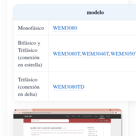
Blog
App Store
modelo
Explorar sitios
Monofásico
WEM3080
Ranking FV
Bifásico y
Trifásico
WEM3080T
,
WEM3046T
,
WEM3050
(conexión
en estrella)
Trifásico
(conexión
WEM3080TD
en delta)