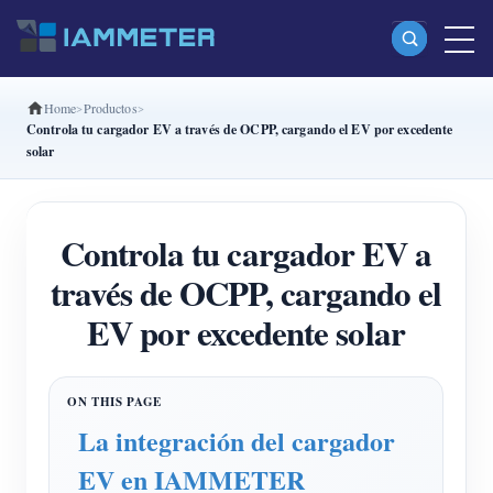
Home
Productos
Productos
Controla tu cargador EV a través de OCPP, cargando el EV por excedente
solar
Medidor Wi-Fi monofásico (WEM3080)
Medidor Wi-Fi bifásico (WEM2067)
Controla tu cargador EV a
Medidor Wi-Fi trifásico (WEM3080T)
través de OCPP, cargando el
Medidor Wi-Fi trifásico (WEM3046T)
EV por excedente solar
Medidor Wi-Fi trifásico (WEM3050T)
Controlador de potencia WiFi
IAMMETER Cloud Pro
La integración del cargador
Servicio self-hosting
EV en IAMMETER