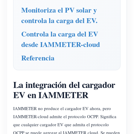
Cargador EV
Monitoriza el PV solar y
Simulador IAMMETER
controla la carga del EV.
Medidor virtual
Controla la carga del EV
Sistema de previsión y simulación energética
desde IAMMETER-cloud
Aplicaciones
Referencia
Monitor de energía para sistemas FV
Tienda
Monitor de consumo eléctrico
Recursos
La integración del cargador
Sistema de control para calentador FV
Inicio rápido
Comunidad
EV en IAMMETER
Automatización del hogar
Documentación
Programa de contribuidores
Soluciones
Monitoreo energético de fábrica
IAMMETER no produce el cargador EV ahora, pero
Videos tutoriales
Centro de contribuidores
Contacto
IAMMETER-cloud admite el protocolo OCPP. Significa
FAQ
Actividades IAMMETER
Sobre nosotros
que cualquier cargador EV que admita el protocolo
Noticias
OCPP se puede agregar al IAMMETER cloud. Se pueden
Foro