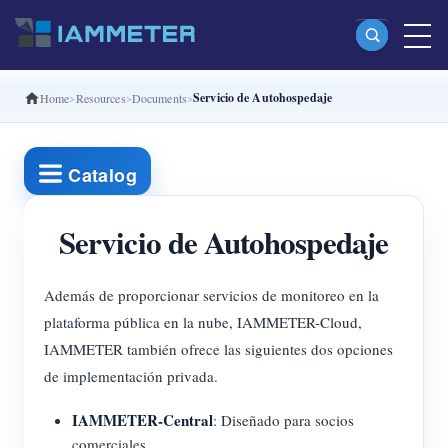
Servicio de Autohospedaje
Home
Resources
Documents
Productos
Medidor Wi-Fi monofásico (WEM3080)
Catalog
Medidor Wi-Fi bifásico (WEM2067)
Medidor Wi-Fi trifásico (WEM3080T)
Servicio de Autohospedaje
Medidor Wi-Fi trifásico (WEM3046T)
Además de proporcionar servicios de monitoreo en la
Medidor Wi-Fi trifásico (WEM3050T)
plataforma pública en la nube, IAMMETER-Cloud,
Controlador de potencia WiFi
IAMMETER también ofrece las siguientes dos opciones
de implementación privada.
IAMMETER Cloud Pro
Servicio self-hosting
IAMMETER-Central
: Diseñado para socios
comerciales.