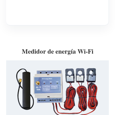
Blog
App Store
Explorar sitios
Ranking FV
Medidor de energía Wi-Fi