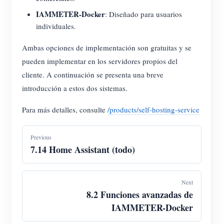
Cargador EV
IAMMETER-Docker
: Diseñado para usuarios
Simulador IAMMETER
individuales.
Medidor virtual
Ambas opciones de implementación son gratuitas y se
Sistema de previsión y simulación energética
pueden implementar en los servidores propios del
cliente. A continuación se presenta una breve
Aplicaciones
introducción a estos dos sistemas.
Monitor de energía para sistemas FV
Tienda
Para más detalles, consulte
/products/self-hosting-service
Monitor de consumo eléctrico
Recursos
Previous
Sistema de control para calentador FV
Inicio rápido
Comunidad
7.14 Home Assistant (todo)
Automatización del hogar
Documentación
Programa de contribuidores
Soluciones
Monitoreo energético de fábrica
Videos tutoriales
Next
Centro de contribuidores
Contacto
8.2 Funciones avanzadas de
FAQ
Actividades IAMMETER
IAMMETER-Docker
Sobre nosotros
Noticias
Foro