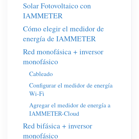
Cargador EV
Solar Fotovoltaico con
IAMMETER
Simulador IAMMETER
Medidor virtual
Cómo elegir el medidor de
energía de IAMMETER
Sistema de previsión y simulación energética
Red monofásica + inversor
Aplicaciones
monofásico
Monitor de energía para sistemas FV
Tienda
Cableado
Monitor de consumo eléctrico
Recursos
Configurar el medidor de energía
Sistema de control para calentador FV
Inicio rápido
Comunidad
Wi-Fi
Automatización del hogar
Documentación
Programa de contribuidores
Soluciones
Agregar el medidor de energía a
Monitoreo energético de fábrica
IAMMETER-Cloud
Videos tutoriales
Centro de contribuidores
Contacto
Red bifásica + inversor
FAQ
Actividades IAMMETER
Sobre nosotros
monofásico
Noticias
Foro