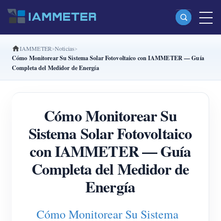
IAMMETER
Noticias
Productos
Cómo Monitorear Su Sistema Solar Fotovoltaico con IAMMETER — Guía
Completa del Medidor de Energía
Medidor Wi-Fi monofásico (WEM3080)
Medidor Wi-Fi bifásico (WEM2067)
Cómo Monitorear Su
Medidor Wi-Fi trifásico (WEM3080T)
Sistema Solar Fotovoltaico
Medidor Wi-Fi trifásico (WEM3046T)
con IAMMETER — Guía
Medidor Wi-Fi trifásico (WEM3050T)
Completa del Medidor de
Controlador de potencia WiFi
Energía
IAMMETER Cloud Pro
Servicio self-hosting
Cómo Monitorear Su Sistema