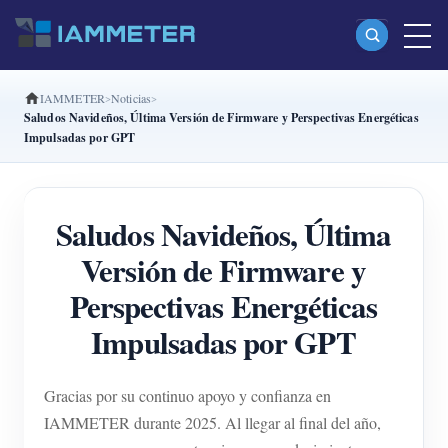
IAMMETER
Noticias
Productos
Saludos Navideños, Última Versión de Firmware y Perspectivas Energéticas
Impulsadas por GPT
Medidor Wi-Fi monofásico (WEM3080)
Medidor Wi-Fi bifásico (WEM2067)
Saludos Navideños, Última
Medidor Wi-Fi trifásico (WEM3080T)
Versión de Firmware y
Medidor Wi-Fi trifásico (WEM3046T)
Perspectivas Energéticas
Medidor Wi-Fi trifásico (WEM3050T)
Impulsadas por GPT
Controlador de potencia WiFi
IAMMETER Cloud Pro
Gracias por su continuo apoyo y confianza en
Servicio self-hosting
IAMMETER durante 2025. Al llegar al final del año,