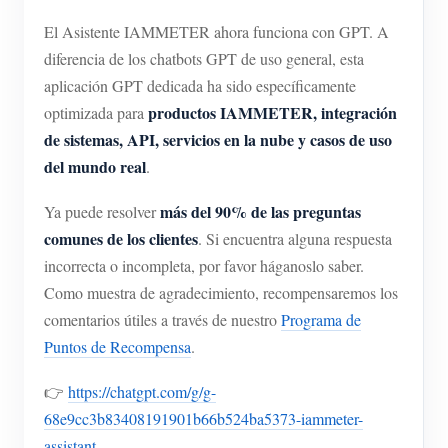
Blog
El Asistente IAMMETER ahora funciona con GPT. A
App Store
diferencia de los chatbots GPT de uso general, esta
Explorar sitios
aplicación GPT dedicada ha sido específicamente
productos IAMMETER, integración
optimizada para
Ranking FV
de sistemas, API, servicios en la nube y casos de uso
del mundo real
.
más del 90% de las preguntas
Ya puede resolver
comunes de los clientes
. Si encuentra alguna respuesta
incorrecta o incompleta, por favor háganoslo saber.
Como muestra de agradecimiento, recompensaremos los
comentarios útiles a través de nuestro
Programa de
Puntos de Recompensa
.
👉
https://chatgpt.com/g/g-
68e9cc3b83408191901b66b524ba5373-iammeter-
assistant