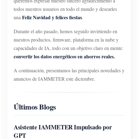
queremos expresar nuestro sincero agradecimiento a
Cargador EV
todos nuestros usuarios en todo el mundo y desearles
Simulador IAMMETER
Feliz Navidad y felices fiestas
una
.
Medidor virtual
Durante el año pasado, hemos seguido invirtiendo en
Sistema de previsión y simulación energética
nuestros productos, firmware, plataforma en la nube y
capacidades de IA, todo con un objetivo claro en mente:
Aplicaciones
convertir los datos energéticos en ahorros reales.
Monitor de energía para sistemas FV
Tienda
A continuación, presentamos las principales novedades y
Monitor de consumo eléctrico
Recursos
anuncios de IAMMETER este diciembre.
Sistema de control para calentador FV
Inicio rápido
Comunidad
Automatización del hogar
Documentación
Programa de contribuidores
Soluciones
Últimos Blogs
Monitoreo energético de fábrica
Videos tutoriales
Centro de contribuidores
Contacto
FAQ
Asistente IAMMETER Impulsado por
Actividades IAMMETER
Sobre nosotros
GPT
Noticias
Foro