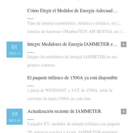
Blog
Cómo Elegir el Medidor de Energía Adecuado (Guía de Selección de IAMMETER)
App Store
Explorar sitios
Tipo de sistema (monofásico, bifásico o trifásico, etc.),
interfaz de hardware (Modbus/TCP, API RESTful, etc.),
Ranking FV
plataformas compatibles
Integre Medidores de Energía IAMMETER en Sistemas Autogestionados y de Código Abierto
21
01
2023-11
2023-11
Integre los medidores de energía IAMMETER en sus
propios sistemas.
El paquete trifásico de 1500A ya está disponible
1 pieza de WEM3046T + 3 CT de 1500A, mide la
corriente de hasta 1500A en cada fase
Actualización reciente de IAMMETER
27
19
2023-10
2023-10
Cargador EV, medidor de energía trifásico con paquete
2P, potencia reactiva y kvarh, IAMMETER-simulator,