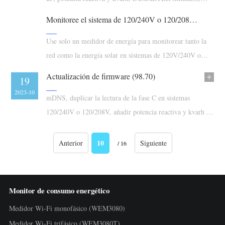
tutorial de Home Assistant
Monitoree el sistema de 120/240V o 120/208V en América del Norte
Use solo un medidor de energía para monitorear tanto la
red como la energía solar en sistemas de 120V/240V o
120/208V
Actualización de firmware (98.70)
19
2023-10
mDNS, duplicar la lectura de la fase C en sistemas
120/240V o 120/208V, añadir potencia reactiva y kvarh en
Modbus/TCP
10
Anterior
Siguiente
/ 16
Monitor de consumo energético
Medidor Wi-Fi monofásico (WEM3080)
Medidor Wi-Fi trifásico (WEM3080T)