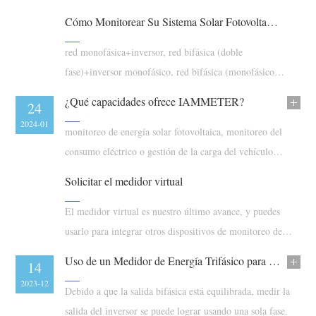
Cargador EV
electricidad)?
Cómo Monitorear Su Sistema Solar Fotovoltaico con IAMMETER — Guía Completa del Medidor de Energía
Simulador IAMMETER
red monofásica+inversor, red bifásica (doble
Medidor virtual
fase)+inversor monofásico, red bifásica (monofásico
Sistema de previsión y simulación energética
trifilar)+inversor bifásico
¿Qué capacidades ofrece IAMMETER?
21
24
Aplicaciones
2024-02
2024-01
monitoreo de energía solar fotovoltaica, monitoreo del
Monitor de energía para sistemas FV
Tienda
consumo eléctrico o gestión de la carga del vehículo
eléctrico con la producción solar
Monitor de consumo eléctrico
Recursos
Solicitar el medidor virtual
Sistema de control para calentador FV
Inicio rápido
Comunidad
El medidor virtual es nuestro último avance, y puedes
Automatización del hogar
Documentación
usarlo para integrar otros dispositivos de monitoreo de
Programa de contribuidores
Soluciones
energía (medidores inteligentes, inversores) en
Monitoreo energético de fábrica
Videos tutoriales
Uso de un Medidor de Energía Trifásico para la Energía Solar Fotovoltaica y el Consumo de la Red en un Sistema Split-Phase
Centro de contribuidores
Contacto
21
14
IAMMETER-cloud.
FAQ
2023-12
2023-12
Actividades IAMMETER
Debido a que la salida bifásica está equilibrada, medir la
Sobre nosotros
Noticias
salida del inversor se puede lograr usando una sola fase.
Foro