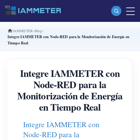
IAMMETER
Blog
Productos
Integre IAMMETER con Node-RED para la Monitorización de Energía en
Tiempo Real
Medidor Wi-Fi monofásico (WEM3080)
Medidor Wi-Fi bifásico (WEM2067)
Integre IAMMETER con
Medidor Wi-Fi trifásico (WEM3080T)
Node-RED para la
Medidor Wi-Fi trifásico (WEM3046T)
Monitorización de Energía
Medidor Wi-Fi trifásico (WEM3050T)
en Tiempo Real
Controlador de potencia WiFi
IAMMETER Cloud Pro
Integre IAMMETER con
Servicio self-hosting
Node-RED para la