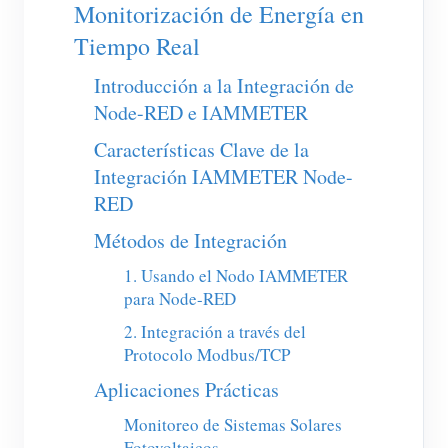
Cargador EV
Monitorización de Energía en
Tiempo Real
Simulador IAMMETER
Introducción a la Integración de
Medidor virtual
Node-RED e IAMMETER
Sistema de previsión y simulación energética
Características Clave de la
Aplicaciones
Integración IAMMETER Node-
RED
Monitor de energía para sistemas FV
Tienda
Métodos de Integración
Monitor de consumo eléctrico
Recursos
1. Usando el Nodo IAMMETER
Sistema de control para calentador FV
Inicio rápido
Comunidad
para Node-RED
Automatización del hogar
Documentación
2. Integración a través del
Programa de contribuidores
Soluciones
Protocolo Modbus/TCP
Monitoreo energético de fábrica
Videos tutoriales
Centro de contribuidores
Contacto
Aplicaciones Prácticas
FAQ
Actividades IAMMETER
Sobre nosotros
Monitoreo de Sistemas Solares
Noticias
Fotovoltaicos
Foro