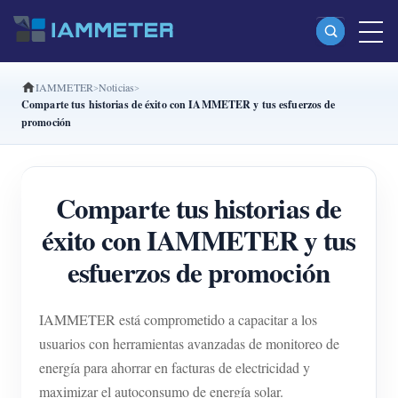
IAMMETER
Noticias
Productos
Comparte tus historias de éxito con IAMMETER y tus esfuerzos de
promoción
Medidor Wi-Fi monofásico (WEM3080)
Medidor Wi-Fi bifásico (WEM2067)
Comparte tus historias de
Medidor Wi-Fi trifásico (WEM3080T)
éxito con IAMMETER y tus
Medidor Wi-Fi trifásico (WEM3046T)
esfuerzos de promoción
Medidor Wi-Fi trifásico (WEM3050T)
Controlador de potencia WiFi
IAMMETER está comprometido a capacitar a los
IAMMETER Cloud Pro
usuarios con herramientas avanzadas de monitoreo de
energía para ahorrar en facturas de electricidad y
Servicio self-hosting
maximizar el autoconsumo de energía solar.