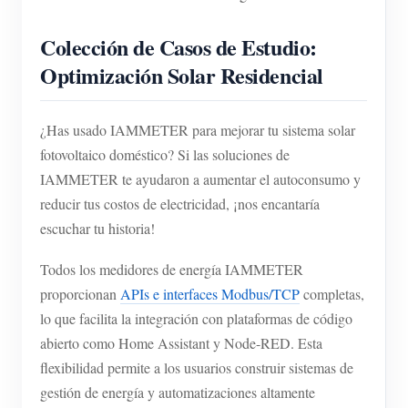
Cargador EV
Colección de Casos de Estudio:
Simulador IAMMETER
Optimización Solar Residencial
Medidor virtual
Sistema de previsión y simulación energética
¿Has usado IAMMETER para mejorar tu sistema solar
Aplicaciones
fotovoltaico doméstico? Si las soluciones de
IAMMETER te ayudaron a aumentar el autoconsumo y
Monitor de energía para sistemas FV
Tienda
reducir tus costos de electricidad, ¡nos encantaría
Monitor de consumo eléctrico
Recursos
escuchar tu historia!
Sistema de control para calentador FV
Inicio rápido
Comunidad
Todos los medidores de energía IAMMETER
Automatización del hogar
proporcionan
APIs e interfaces Modbus/TCP
completas,
Documentación
Programa de contribuidores
Soluciones
lo que facilita la integración con plataformas de código
Monitoreo energético de fábrica
Videos tutoriales
Centro de contribuidores
Contacto
abierto como Home Assistant y Node-RED. Esta
FAQ
flexibilidad permite a los usuarios construir sistemas de
Actividades IAMMETER
Sobre nosotros
gestión de energía y automatizaciones altamente
Noticias
Foro