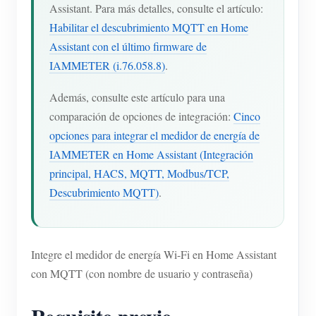
Assistant. Para más detalles, consulte el artículo:
Blog
App Store
Habilitar el descubrimiento MQTT en Home
Assistant con el último firmware de
Explorar sitios
IAMMETER (i.76.058.8)
.
Ranking FV
Además, consulte este artículo para una
comparación de opciones de integración:
Cinco
opciones para integrar el medidor de energía de
IAMMETER en Home Assistant (Integración
principal, HACS, MQTT, Modbus/TCP,
Descubrimiento MQTT)
.
Integre el medidor de energía Wi-Fi en Home Assistant
con MQTT (con nombre de usuario y contraseña)