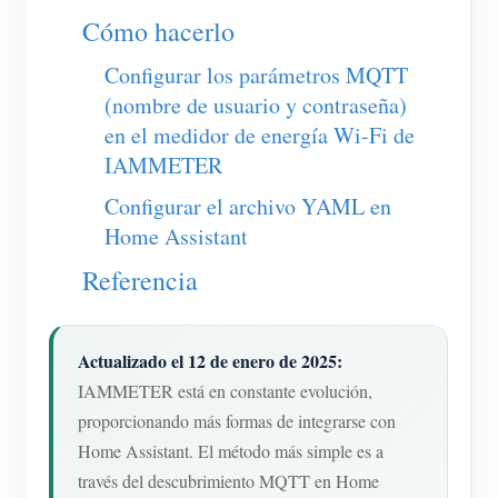
Cargador EV
Cómo hacerlo
Simulador IAMMETER
Configurar los parámetros MQTT
Medidor virtual
(nombre de usuario y contraseña)
en el medidor de energía Wi-Fi de
Sistema de previsión y simulación energética
IAMMETER
Aplicaciones
Configurar el archivo YAML en
Monitor de energía para sistemas FV
Tienda
Home Assistant
Monitor de consumo eléctrico
Recursos
Referencia
Sistema de control para calentador FV
Inicio rápido
Comunidad
Automatización del hogar
Actualizado el 12 de enero de 2025:
Documentación
Programa de contribuidores
Soluciones
IAMMETER está en constante evolución,
Monitoreo energético de fábrica
Videos tutoriales
Centro de contribuidores
Contacto
proporcionando más formas de integrarse con
FAQ
Home Assistant. El método más simple es a
Actividades IAMMETER
Sobre nosotros
través del descubrimiento MQTT en Home
Noticias
Foro