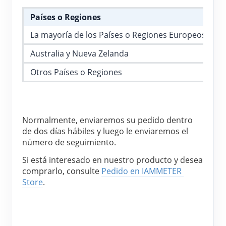
Blog
Países o Regiones
App Store
La mayoría de los Países o Regiones Europeos
Explorar sitios
Australia y Nueva Zelanda
Ranking FV
Otros Países o Regiones
Normalmente, enviaremos su pedido dentro 
de dos días hábiles y luego le enviaremos el 
número de seguimiento.
Si está interesado en nuestro producto y desea 
comprarlo, consulte 
Pedido en IAMMETER 
Store
.