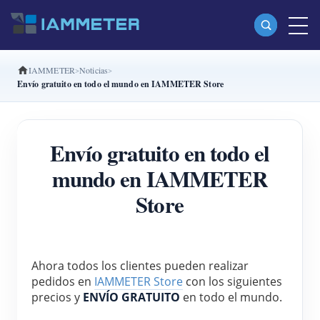
IAMMETER
Noticias
Productos
Envío gratuito en todo el mundo en IAMMETER Store
Medidor Wi-Fi monofásico (WEM3080)
Medidor Wi-Fi bifásico (WEM2067)
Envío gratuito en todo el
Medidor Wi-Fi trifásico (WEM3080T)
mundo en IAMMETER
Medidor Wi-Fi trifásico (WEM3046T)
Store
Medidor Wi-Fi trifásico (WEM3050T)
Controlador de potencia WiFi
Ahora todos los clientes pueden realizar 
IAMMETER Cloud Pro
pedidos en 
IAMMETER Store
 con los siguientes 
precios y 
ENVÍO GRATUITO
 en todo el mundo.
Servicio self-hosting