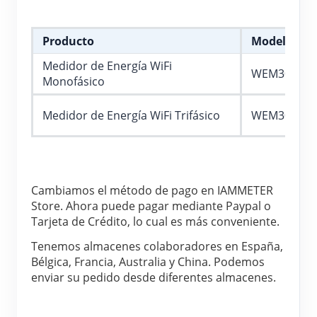
Cargador EV
Simulador IAMMETER
Producto
Modelo
Medidor virtual
Medidor de Energía WiFi
WEM3080
Monofásico
Sistema de previsión y simulación energética
Aplicaciones
Medidor de Energía WiFi Trifásico
WEM3080T
Monitor de energía para sistemas FV
Tienda
Monitor de consumo eléctrico
Recursos
Cambiamos el método de pago en IAMMETER 
Sistema de control para calentador FV
Inicio rápido
Comunidad
Store. Ahora puede pagar mediante Paypal o 
Tarjeta de Crédito, lo cual es más conveniente.
Automatización del hogar
Documentación
Programa de contribuidores
Soluciones
Tenemos almacenes colaboradores en España, 
Monitoreo energético de fábrica
Videos tutoriales
Bélgica, Francia, Australia y China. Podemos 
Centro de contribuidores
Contacto
enviar su pedido desde diferentes almacenes.
FAQ
Actividades IAMMETER
Sobre nosotros
Noticias
Foro