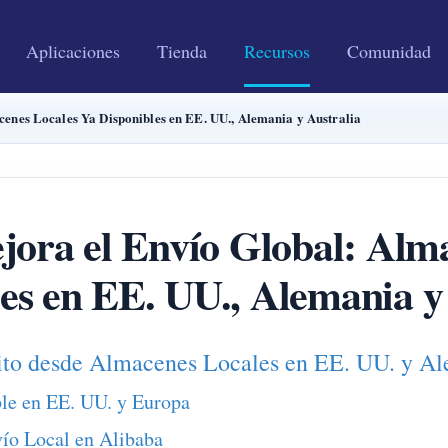
Aplicaciones
Tienda
Recursos
Comunidad
es Locales Ya Disponibles en EE. UU., Alemania y Australia
 el Envío Global: Almac
es en EE. UU., Alemania y
 desde Almacenes Locales en EE. UU. y Alem
ble en EE. UU. y Europa
ío Local en Alibaba