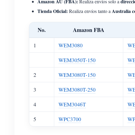
Amazon AU (FBA):
direcci
Realiza envíos solo a
Tienda Oficial:
Australia 
Realiza envíos tanto a
No.
Amazon FBA
1
WEM3080
WE
WEM3050T-150
WE
2
WEM3080T-150
WE
3
WEM3080T-250
WE
4
WEM3046T
WE
5
WPC3700
WP