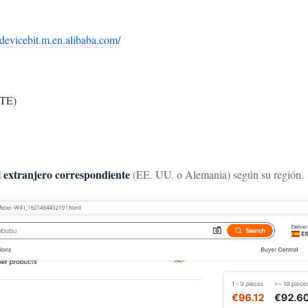
//devicebit.m.en.alibaba.com/
6TE)
l extranjero correspondiente
(EE. UU. o Alemania) según su región.