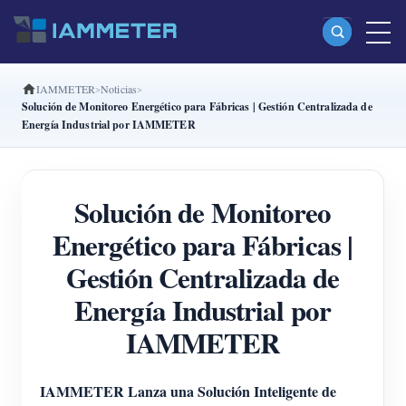
IAMMETER
Noticias
Productos
Solución de Monitoreo Energético para Fábricas | Gestión Centralizada de
Energía Industrial por IAMMETER
Medidor Wi-Fi monofásico (WEM3080)
Medidor Wi-Fi bifásico (WEM2067)
Solución de Monitoreo
Medidor Wi-Fi trifásico (WEM3080T)
Energético para Fábricas |
Medidor Wi-Fi trifásico (WEM3046T)
Gestión Centralizada de
Medidor Wi-Fi trifásico (WEM3050T)
Energía Industrial por
Controlador de potencia WiFi
IAMMETER
IAMMETER Cloud Pro
Servicio self-hosting
IAMMETER Lanza una Solución Inteligente de