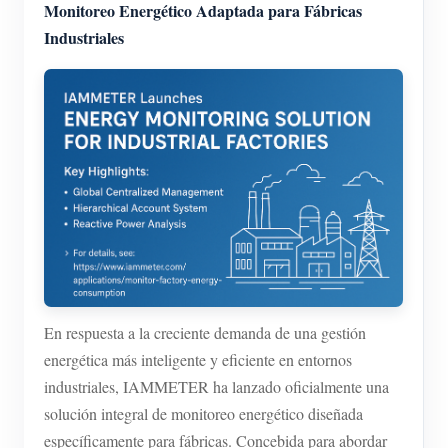
Cargador EV
Monitoreo Energético Adaptada para Fábricas
Industriales
Simulador IAMMETER
Medidor virtual
Sistema de previsión y simulación energética
Aplicaciones
Monitor de energía para sistemas FV
Tienda
Monitor de consumo eléctrico
Recursos
Sistema de control para calentador FV
Inicio rápido
Comunidad
Automatización del hogar
Documentación
En respuesta a la creciente demanda de una gestión
Programa de contribuidores
Soluciones
Monitoreo energético de fábrica
energética más inteligente y eficiente en entornos
Videos tutoriales
Centro de contribuidores
Contacto
industriales, IAMMETER ha lanzado oficialmente una
FAQ
Actividades IAMMETER
solución integral de monitoreo energético diseñada
Sobre nosotros
Noticias
específicamente para fábricas. Concebida para abordar
Foro