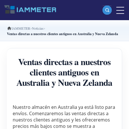
IAMMETER
Noticias
Productos
Ventas directas a nuestros clientes antiguos en Australia y Nueva Zelanda
Medidor Wi-Fi monofásico (WEM3080)
Medidor Wi-Fi bifásico (WEM2067)
Ventas directas a nuestros
Medidor Wi-Fi trifásico (WEM3080T)
clientes antiguos en
Medidor Wi-Fi trifásico (WEM3046T)
Australia y Nueva Zelanda
Medidor Wi-Fi trifásico (WEM3050T)
Controlador de potencia WiFi
Nuestro almacén en Australia ya está listo para 
IAMMETER Cloud Pro
envíos. Comenzaremos las ventas directas a 
nuestros clientes antiguos y les ofreceremos 
Servicio self-hosting
precios más bajos como se muestra a 