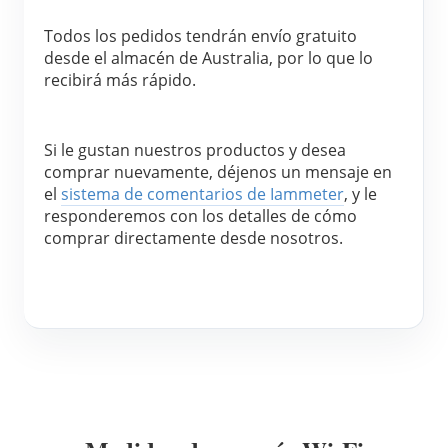
Blog
Todos los pedidos tendrán envío gratuito 
App Store
desde el almacén de Australia, por lo que lo 
Explorar sitios
recibirá más rápido.
Ranking FV
Si le gustan nuestros productos y desea 
comprar nuevamente, déjenos un mensaje en 
el 
sistema de comentarios de Iammeter
, y le 
responderemos con los detalles de cómo 
comprar directamente desde nosotros.