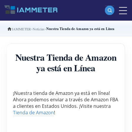
Nuestra Tienda de Amazon ya está en Línea
IAMMETER
Noticias
Productos
Medidor Wi-Fi monofásico (WEM3080)
Nuestra Tienda de Amazon
Medidor Wi-Fi bifásico (WEM2067)
ya está en Línea
Medidor Wi-Fi trifásico (WEM3080T)
Medidor Wi-Fi trifásico (WEM3046T)
Medidor Wi-Fi trifásico (WEM3050T)
¡Nuestra tienda de Amazon ya está en línea! 
Ahora podemos enviar a través de Amazon FBA 
Controlador de potencia WiFi
a clientes en Estados Unidos. ¡Visite nuestra 
IAMMETER Cloud Pro
Tienda de Amazon
!
Servicio self-hosting