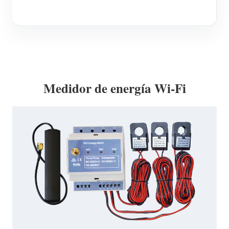
Blog
App Store
Explorar sitios
Ranking FV
Medidor de energía Wi-Fi