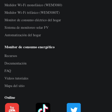
Cargador EV
Medidor Wi-Fi monofásico (WEM3080)
Simulador IAMMETER
Medidor Wi-Fi trifásico (WEM3080T)
Monitor de consumo eléctrico del hogar
Medidor virtual
Sistema de monitoreo solar FV
Sistema de previsión y simulación energética
Automatización del hogar
Aplicaciones
Monitor de consumo energético
Monitor de energía para sistemas FV
Tienda
Recursos
Monitor de consumo eléctrico
Recursos
Documentación
Sistema de control para calentador FV
FAQ
Inicio rápido
Comunidad
Videos tutoriales
Automatización del hogar
Documentación
Programa de contribuidores
Soluciones
Mapa del sitio
Monitoreo energético de fábrica
Videos tutoriales
Centro de contribuidores
Contacto
Online
FAQ
Actividades IAMMETER
Sobre nosotros
Noticias
Foro