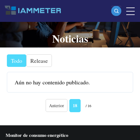
Noticias
Productos
Medidor Wi-Fi monofásico (WEM3080)
Medidor Wi-Fi bifásico (WEM2067)
Todo
Release
Medidor Wi-Fi trifásico (WEM3080T)
Aún no hay contenido publicado.
Medidor Wi-Fi trifásico (WEM3046T)
Medidor Wi-Fi trifásico (WEM3050T)
18
Anterior
/ 16
Controlador de potencia WiFi
IAMMETER Cloud Pro
Servicio self-hosting
Monitor de consumo energético