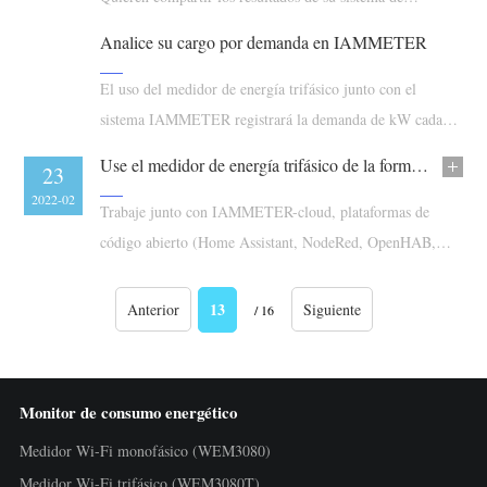
monitorización de energía con sus amigos o clientes de
Analice su cargo por demanda en IAMMETER
forma segura
El uso del medidor de energía trifásico junto con el
sistema IAMMETER registrará la demanda de kW cada
minuto.
Use el medidor de energía trifásico de la forma que prefiera
23
2022-02
Trabaje junto con IAMMETER-cloud, plataformas de
código abierto (Home Assistant, NodeRed, OpenHAB,
etc.), o el software propio del cliente.
13
Anterior
Siguiente
/ 16
Monitor de consumo energético
Medidor Wi-Fi monofásico (WEM3080)
Medidor Wi-Fi trifásico (WEM3080T)