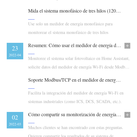
Blog
Mida el sistema monofásico de tres hilos (120 V/240 V) de forma rentable
App Store
Explorar sitios
Use solo un medidor de energía monofásico para
monitorear el sistema monofásico de tres hilos
Ranking FV
Resumen: Cómo usar el medidor de energía de IAMMETER en Home Assistant
10
23
2022-05
2022-04
Monitoree el sistema solar fotovoltaico en Home Assistant,
solicite datos del medidor de energía Wi-Fi desde Modbus
TCP, medidor de energía Wi-Fi trifásico
Soporte Modbus/TCP en el medidor de energía Wi-Fi de IAMMETER
Facilita la integración del medidor de energía Wi-Fi en
sistemas industriales (como ICS, DCS, SCADA, etc.).
Cómo compartir su monitorización de energía de forma segura
22
02
2022-03
2022-03
Muchos clientes se han encontrado con estas preguntas.
Quieren compartir los resultados de su sistema de