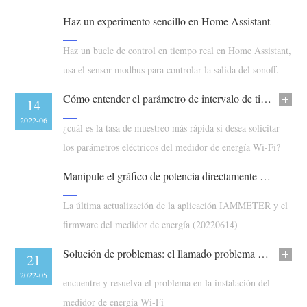
Cargador EV
opción: mediante MQTT.
Haz un experimento sencillo en Home Assistant
Simulador IAMMETER
Haz un bucle de control en tiempo real en Home Assistant,
Medidor virtual
usa el sensor modbus para controlar la salida del sonoff.
Sistema de previsión y simulación energética
Cómo entender el parámetro de intervalo de tiempo en el medidor de energía Wi-Fi
03
14
Aplicaciones
2022-07
2022-06
¿cuál es la tasa de muestreo más rápida si desea solicitar
Monitor de energía para sistemas FV
Tienda
los parámetros eléctricos del medidor de energía Wi-Fi?
Monitor de consumo eléctrico
Recursos
Manipule el gráfico de potencia directamente desde la aplicación. El firmware del medidor de energía Wi-Fi que es compatible con Modbus/TCP.
Sistema de control para calentador FV
Inicio rápido
Comunidad
La última actualización de la aplicación IAMMETER y el
Automatización del hogar
Documentación
firmware del medidor de energía (20220614)
Programa de contribuidores
Soluciones
Monitoreo energético de fábrica
Videos tutoriales
Solución de problemas: el llamado problema de precisión
Centro de contribuidores
Contacto
24
21
FAQ
2022-05
2022-05
Actividades IAMMETER
encuentre y resuelva el problema en la instalación del
Sobre nosotros
Noticias
medidor de energía Wi-Fi
Foro