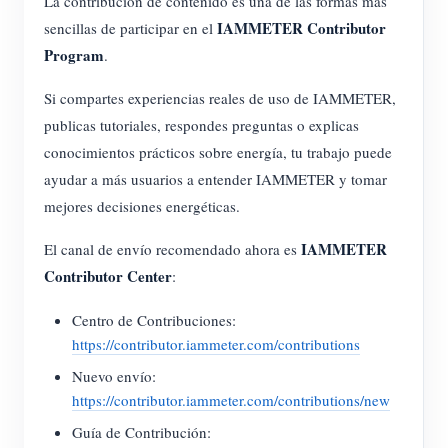
La contribución de contenido es una de las formas más
Cargador EV
IAMMETER Contributor
sencillas de participar en el
Simulador IAMMETER
Program
.
Medidor virtual
Si compartes experiencias reales de uso de IAMMETER,
Sistema de previsión y simulación energética
publicas tutoriales, respondes preguntas o explicas
conocimientos prácticos sobre energía, tu trabajo puede
Aplicaciones
ayudar a más usuarios a entender IAMMETER y tomar
Monitor de energía para sistemas FV
mejores decisiones energéticas.
Tienda
Monitor de consumo eléctrico
Recursos
IAMMETER
El canal de envío recomendado ahora es
Contributor Center
:
Sistema de control para calentador FV
Inicio rápido
Comunidad
Automatización del hogar
Centro de Contribuciones:
Documentación
Programa de contribuidores
Soluciones
https://contributor.iammeter.com/contributions
Monitoreo energético de fábrica
Videos tutoriales
Centro de contribuidores
Contacto
Nuevo envío:
https://contributor.iammeter.com/contributions/new
FAQ
Actividades IAMMETER
Sobre nosotros
Guía de Contribución:
Noticias
Foro