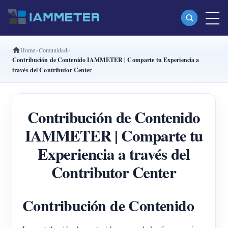
Home
Comunidad
Productos
Contribución de Contenido IAMMETER | Comparte tu Experiencia a
través del Contributor Center
Medidor Wi-Fi monofásico (WEM3080)
Medidor Wi-Fi bifásico (WEM2067)
Contribución de Contenido
Medidor Wi-Fi trifásico (WEM3080T)
IAMMETER | Comparte tu
Medidor Wi-Fi trifásico (WEM3046T)
Experiencia a través del
Medidor Wi-Fi trifásico (WEM3050T)
Contributor Center
Controlador de potencia WiFi
IAMMETER Cloud Pro
Contribución de Contenido
Servicio self-hosting