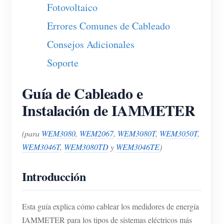
Fotovoltaico
Blog
App Store
Errores Comunes de Cableado
Explorar sitios
Consejos Adicionales
Ranking FV
Soporte
Guía de Cableado e
Instalación de IAMMETER
(para
WEM3080
,
WEM2067
,
WEM3080T
,
WEM3050T
,
WEM3046T
,
WEM3080TD
y
WEM3046TE
)
Introducción
Esta guía explica cómo cablear los medidores de energía
IAMMETER para los tipos de sistemas eléctricos más