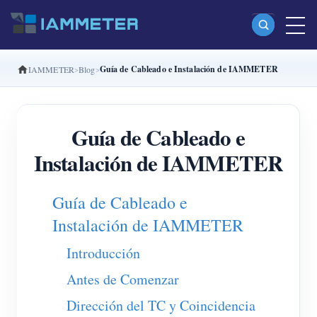
Guía de Cableado e Instalación de IAMMETER
IAMMETER
Blog
Productos
Medidor Wi-Fi monofásico (WEM3080)
Guía de Cableado e
Medidor Wi-Fi bifásico (WEM2067)
Instalación de IAMMETER
Medidor Wi-Fi trifásico (WEM3080T)
Medidor Wi-Fi trifásico (WEM3046T)
Guía de Cableado e
Medidor Wi-Fi trifásico (WEM3050T)
Instalación de IAMMETER
Controlador de potencia WiFi
Introducción
IAMMETER Cloud Pro
Antes de Comenzar
Servicio self-hosting
Dirección del TC y Coincidencia