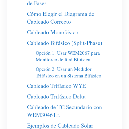
de Fases
Cargador EV
Cómo Elegir el Diagrama de
Simulador IAMMETER
Cableado Correcto
Medidor virtual
Cableado Monofásico
Sistema de previsión y simulación energética
Cableado Bifásico (Split-Phase)
Aplicaciones
Opción 1: Usar WEM2067 para
Monitor de energía para sistemas FV
Monitoreo de Red Bifásica
Tienda
Opción 2: Usar un Medidor
Monitor de consumo eléctrico
Recursos
Trifásico en un Sistema Bifásico
Sistema de control para calentador FV
Inicio rápido
Comunidad
Cableado Trifásico WYE
Automatización del hogar
Documentación
Cableado Trifásico Delta
Programa de contribuidores
Soluciones
Monitoreo energético de fábrica
Videos tutoriales
Cableado de TC Secundario con
Centro de contribuidores
Contacto
WEM3046TE
FAQ
Actividades IAMMETER
Sobre nosotros
Ejemplos de Cableado Solar
Noticias
Foro