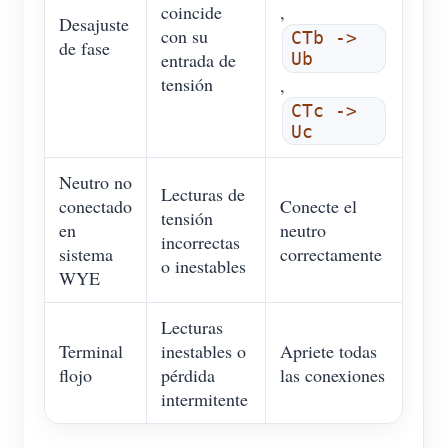
coincide
,
Desajuste
con su
CTb ->
de fase
entrada de
Ub
tensión
,
CTc ->
Uc
Neutro no
Lecturas de
conectado
Conecte el
tensión
en
neutro
incorrectas
sistema
correctamente
o inestables
WYE
Lecturas
Terminal
inestables o
Apriete todas
flojo
pérdida
las conexiones
intermitente