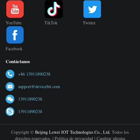
YouTube
TikTok
Twitter
Facebook
Contáctanos
+86 13911890238
support@devicebit.com
13911890238
13911890238
Copyright ©
Beijing Lewei IOT Technologies Co., Ltd.
Todos los
derechos reservados. |
Política de privacidad
|
Cambiar idioma