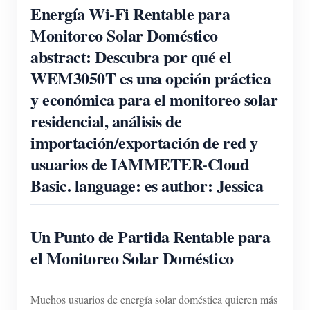
Cargador EV
Energía Wi-Fi Rentable para
Monitoreo Solar Doméstico
Simulador IAMMETER
abstract: Descubra por qué el
Medidor virtual
WEM3050T es una opción práctica
Sistema de previsión y simulación energética
y económica para el monitoreo solar
Aplicaciones
residencial, análisis de
importación/exportación de red y
Monitor de energía para sistemas FV
Tienda
usuarios de IAMMETER-Cloud
Monitor de consumo eléctrico
Recursos
Basic. language: es author: Jessica
Sistema de control para calentador FV
Inicio rápido
Comunidad
Automatización del hogar
Documentación
Programa de contribuidores
Un Punto de Partida Rentable para
Soluciones
Monitoreo energético de fábrica
Videos tutoriales
el Monitoreo Solar Doméstico
Centro de contribuidores
Contacto
FAQ
Actividades IAMMETER
Sobre nosotros
Muchos usuarios de energía solar doméstica quieren más
Noticias
Foro