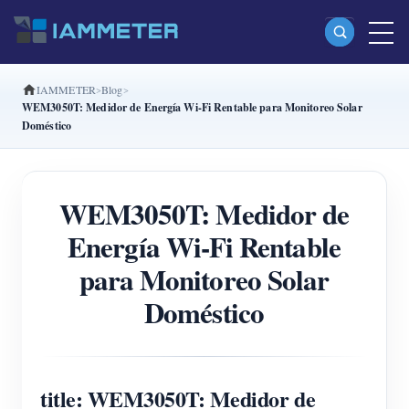
IAMMETER
Blog
Productos
WEM3050T: Medidor de Energía Wi-Fi Rentable para Monitoreo Solar
Doméstico
Medidor Wi-Fi monofásico (WEM3080)
Medidor Wi-Fi bifásico (WEM2067)
WEM3050T: Medidor de
Medidor Wi-Fi trifásico (WEM3080T)
Energía Wi-Fi Rentable
Medidor Wi-Fi trifásico (WEM3046T)
para Monitoreo Solar
Medidor Wi-Fi trifásico (WEM3050T)
Doméstico
Controlador de potencia WiFi
IAMMETER Cloud Pro
Servicio self-hosting
title: WEM3050T: Medidor de