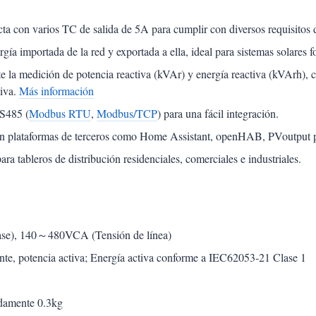
cta con varios TC de salida de 5A para cumplir con diversos requisitos d
rgía importada de la red y exportada a ella, ideal para sistemas solares f
e la medición de potencia reactiva (kVAr) y energía reactiva (kVArh), cr
tiva.
Más información
RS485 (
Modbus RTU
,
Modbus/TCP
) para una fácil integración.
con plataformas de terceros como Home Assistant, openHAB, PVoutput p
ra tableros de distribución residenciales, comerciales e industriales.
se), 140～480VCA (Tensión de línea)
ente, potencia activa; Energía activa conforme a IEC62053-21 Clase 1
damente 0.3kg