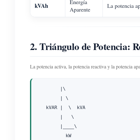
Energía
kVAh
La potencia ap
Aparente
2. Triángulo de Potencia: 
La potencia activa, la potencia reactiva y la potencia a
        |\

        | \

   kVAR |  \  kVA

        |   \

        |____\
