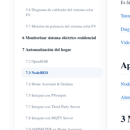
Es fá
5.6 Diagrama de cableado del sistema solar
FV
Tuto
5.7 Monitor de potencia del sistema solar FV
Diag
6 Monitorizar sistema eléctrico residencial
Vide
7 Automatización del hogar
Ap
7.2 OpenHAB
7.3 NodeRED
Node
7.4 Home Assistant & Grafana
7.5 Integrar con PVoutput
Alime
7.7 Integrar con Third-Party Server
3 
7.8 Integrar con MQTT Server
7.9 IAMMETER en Home Assistant