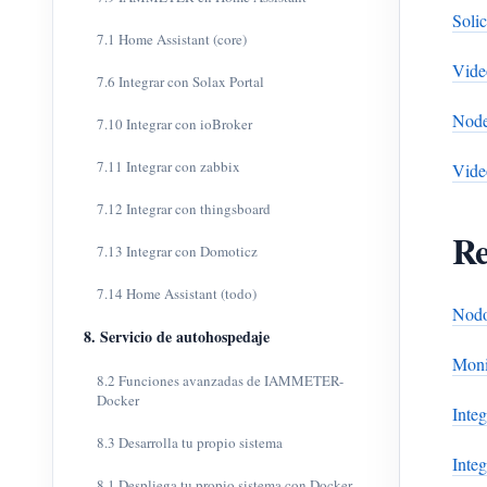
Soli
7.1 Home Assistant (core)
Vide
7.6 Integrar con Solax Portal
Node
7.10 Integrar con ioBroker
7.11 Integrar con zabbix
Vide
7.12 Integrar con thingsboard
Re
7.13 Integrar con Domoticz
7.14 Home Assistant (todo)
Nod
8. Servicio de autohospedaje
Monit
8.2 Funciones avanzadas de IAMMETER-
Docker
Inte
8.3 Desarrolla tu propio sistema
Inte
8.1 Despliega tu propio sistema con Docker