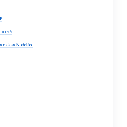
CP
un relé
un relé en NodeRed