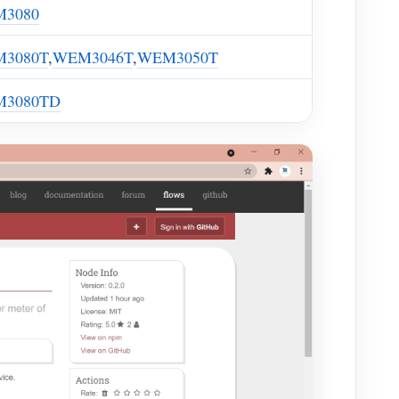
3080
3080T
,
WEM3046T
,
WEM3050T
3080TD