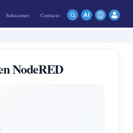
Soluciones
Contacto
a en NodeRED
d